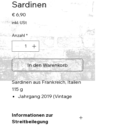
Sardinen
Preis
€ 6,90
inkl. USt
Anzahl
*
In den Warenkorb
Sardinen aus Frankreich, Italien
115 g
Jahrgang 2019 (Vintage
Sardinen)
Sardinen in hochwertigem
Informationen zur
Bio-Olivenöl
Streitbeilegung
Zuzüglich Porto und
Informationen zur Online-