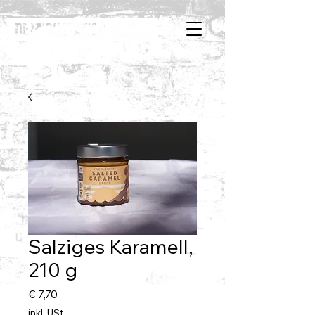
Salziges Karamell,
210 g
Preis
€ 7,70
inkl. USt