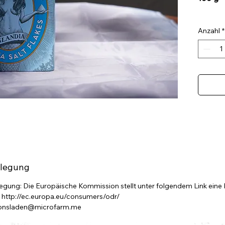
Salz
Anzahl
*
Nord
Zuzügl
ilegung
legung: Die Europäische Kommission stellt unter folgendem Link eine 
t: http://ec.europa.eu/consumers/odr/
tionsladen@microfarm.me