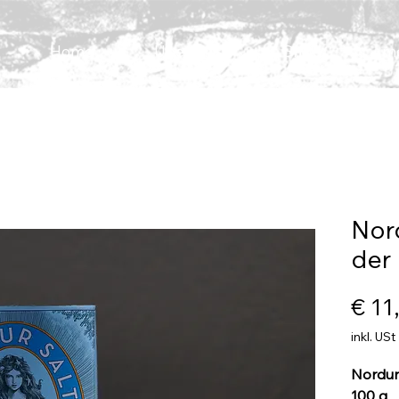
Home
Über uns
Shop
m
Nord
der
€ 11
inkl. USt
Nordur 
100 g