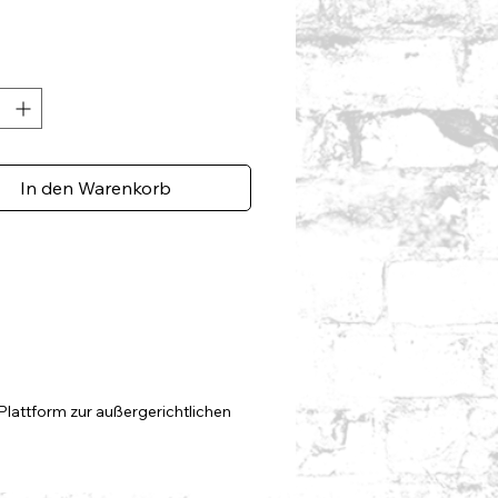
 aus Island
ur Salt - Island
ich Porto und Verpackung.
In den Warenkorb
Plattform zur außergerichtlichen