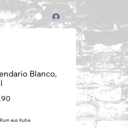
ehr
Anmelden
endario Blanco,
l
Preis
,90
 Rum aus Kuba