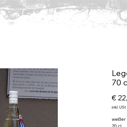
Home
Über uns
Shop
m
Leg
70 c
€ 22
inkl. USt
weißer
70 cl