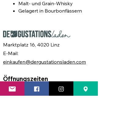
Malt- und Grain-Whisky
Gelagert in Bourbonfässern
aus Belfast
Herrliche Aroman nach
Vanille, Pfeffer und
Butterscotch
Marktplatz 16, 4020 Linz
E-Mail:
einkaufen@dergustationsladen.com
Öffnungszeiten
MO
geschlossen
DI
08.30 - 17.00 Uhr
MI
08.30 - 17.00 Uhr
DO
08.30 - 17.30 Uhr
FR
08.30 - 17.00 Uhr
SA
08.30 - 13.00 Uhr