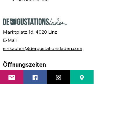
First Flush
100 g
Frühjahrespflückung
Designdose
Marktplatz 16, 4020 Linz
E-Mail:
Zuzüglich Porto und
einkaufen@dergustationsladen.com
Verpackung.
Öffnungszeiten
MO
geschlossen
DI
08.30 - 17.00 Uhr
MI
08.30 - 17.00 Uhr
DO
08.30 - 17.30 Uhr
FR
08.30 - 17.00 Uhr
SA
08.30 - 13.00 Uhr
Find us: