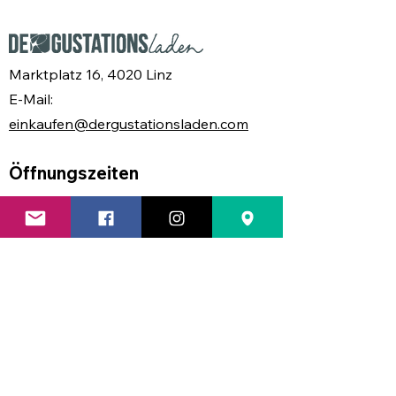
Marktplatz 16, 4020 Linz
E-Mail:
einkaufen@dergustationsladen.com
Öffnungszeiten
MO
geschlossen
DI
08.30 - 17.00 Uhr
MI
08.30 - 17.00 Uhr
DO
08.30 - 17.30 Uhr
FR
08.30 - 17.00 Uhr
SA
08.30 - 13.00 Uhr
Find us: